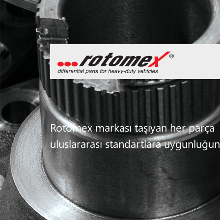
Rotomex markası taşıyan her parça
uluslararası standartlara uygunluğun 