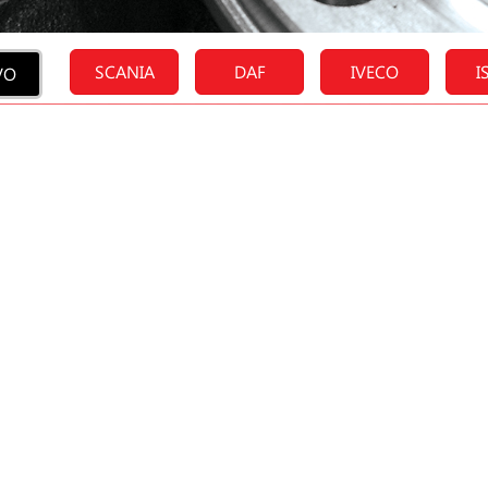
SCANIA
DAF
IVECO
I
VO