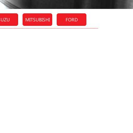
SUZU
MITSUBISHI
FORD