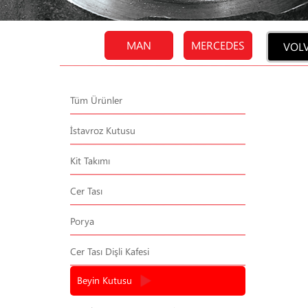
MAN
MERCEDES
VOL
Tüm Ürünler
İstavroz Kutusu
Kit Takımı
Cer Tası
Porya
Cer Tası Dişli Kafesi
Beyin Kutusu