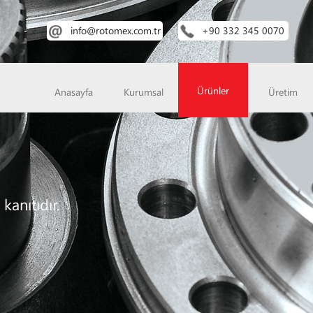
info@rotomex.com.tr
+90 332 345 0070
Ürünler
Anasayfa
Kurumsal
Üretim
kanıtıdır.