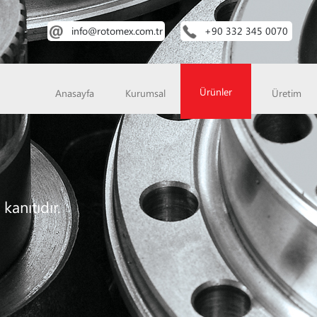
info@rotomex.com.tr
+90 332 345 0070
Ürünler
Anasayfa
Kurumsal
Üretim
kanıtıdır.