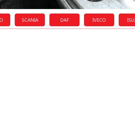
O
SCANIA
DAF
IVECO
IS