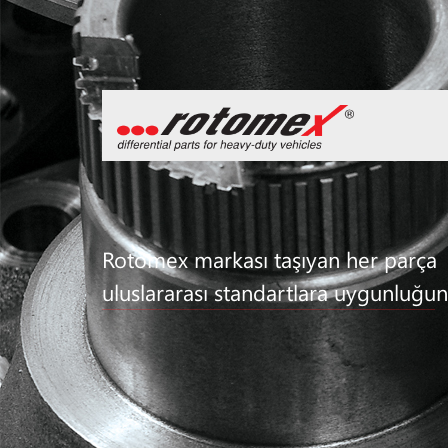
Rotomex markası taşıyan her parça
uluslararası standartlara uygunluğun 