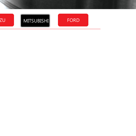
UZU
FORD
MITSUBISHI