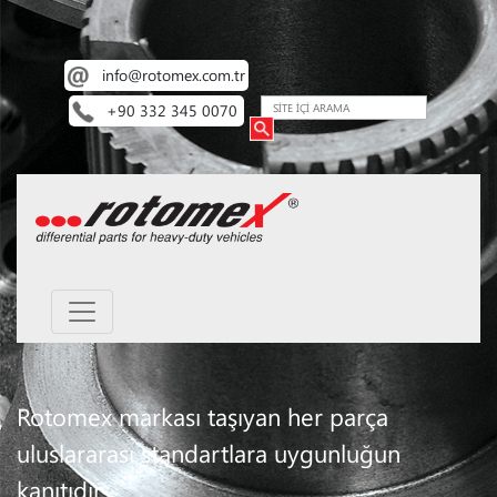
info@rotomex.com.tr
+90 332 345 0070
Rotomex markası taşıyan her parça
uluslararası standartlara uygunluğun
kanıtıdır.