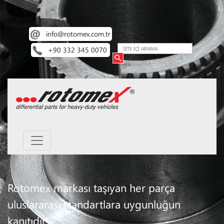
info@rotomex.com.tr
+90 332 345 0070
Rotomex markası taşıyan her parça
uluslararası standartlara uygunluğun
kanıtıdır.