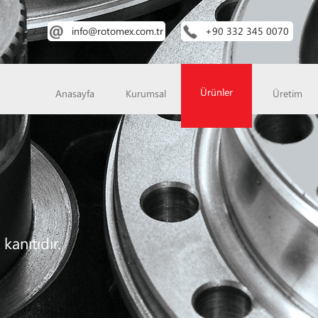
info@rotomex.com.tr
+90 332 345 0070
Ürünler
Anasayfa
Kurumsal
Üretim
kanıtıdır.