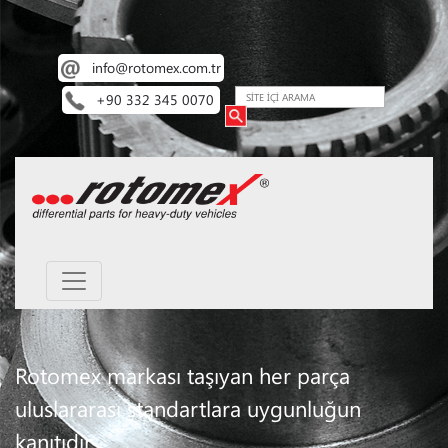
info@rotomex.com.tr
+90 332 345 0070
Rotomex markası taşıyan her parça
uluslararası standartlara uygunluğun
kanıtıdır.