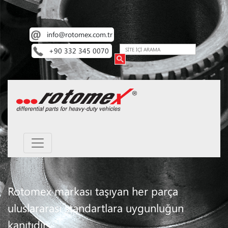
info@rotomex.com.tr
+90 332 345 0070
Rotomex markası taşıyan her parça
uluslararası standartlara uygunluğun
kanıtıdır.