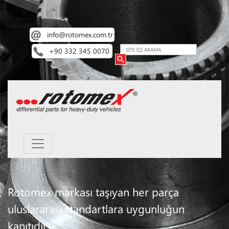
info@rotomex.com.tr
+90 332 345 0070
Rotomex markası taşıyan her parça
uluslararası standartlara uygunluğun
kanıtıdır.