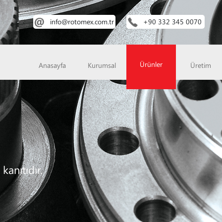
info@rotomex.com.tr
+90 332 345 0070
Ürünler
Anasayfa
Kurumsal
Üretim
kanıtıdır.