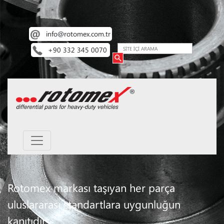
info@rotomex.com.tr
+90 332 345 0070
Rotomex markası taşıyan her parça
uluslararası standartlara uygunluğun
kanıtıdır.