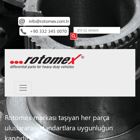
info@rotomex.com.tr
+90 332 345 0070
Rotomex markası taşıyan her parça
uluslararası standartlara uygunluğun
kanıtıdır.